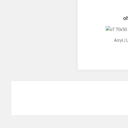
o
Acryl /