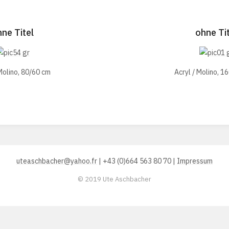
hne Titel
ohne Tit
 Molino, 80/60 cm
Acryl / Molino, 
uteaschbacher@yahoo.fr
| +43 (0)664 563 80 70 |
Impressum
© 2019 Ute Aschbacher