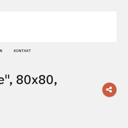
N
KONTAKT
e", 80x80,